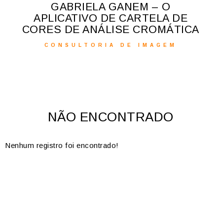
QUAIS CORE
LA GANEM – O
P
O DE CARTELA DE
NÁLISE CROMÁTICA
CONSULTOR
RIA DE IMAGEM
NÃO ENCONTRADO
Nenhum registro foi encontrado!