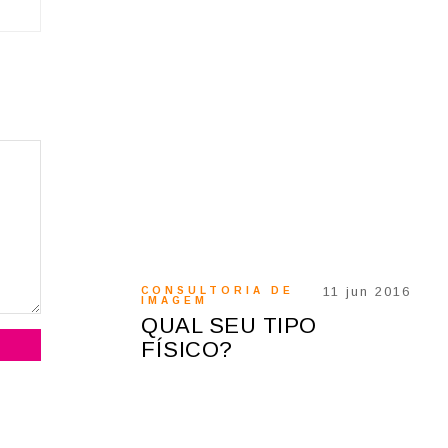
26 mar 2019
11 jun 2016
DE
CONSULTORIA DE
BELE
IMAGEM
CONS
IMAG
ES
QUAL SEU TIPO
COR
 COM
FÍSICO?
COR