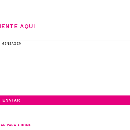
ENTE AQUI
CONSULTORIA 
IMAGEM
QUAIS COR
COMBINAM
PRETO?
TAR PARA A HOME