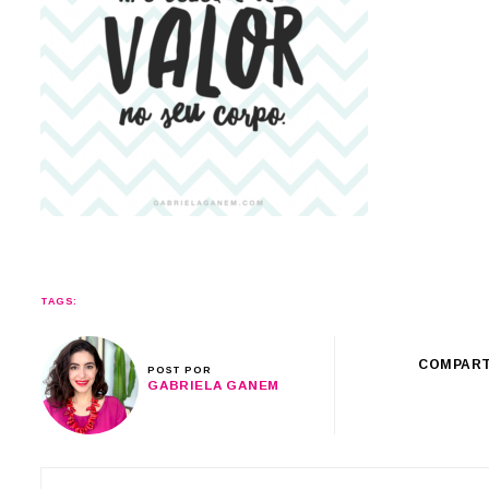
TAGS:
COMPART
POST POR
GABRIELA GANEM